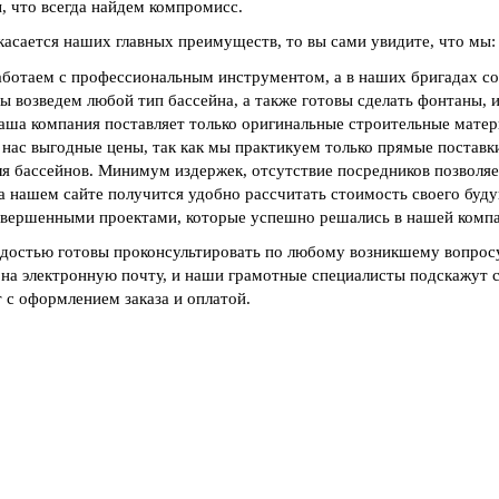
, что всегда найдем компромисс.
касается наших главных преимуществ, то вы сами увидите, что мы:
аботаем с профессиональным инструментом, а в наших бригадах с
ы возведем любой тип бассейна, а также готовы сделать фонтаны, 
аша компания поставляет только оригинальные строительные матер
 нас выгодные цены, так как мы практикуем только прямые постав
ля бассейнов. Минимум издержек, отсутствие посредников позволяет
а нашем сайте получится удобно рассчитать стоимость своего буду
авершенными проектами, которые успешно решались в нашей компа
достью готовы проконсультировать по любому возникшему вопросу.
на электронную почту, и наши грамотные специалисты подскажут с
 с оформлением заказа и оплатой.