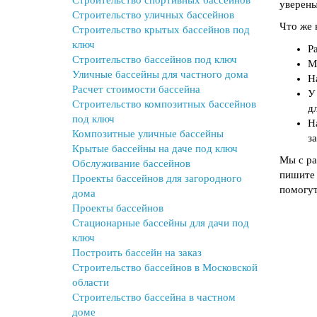
Строительство спортивных бассейнов
уверены
Строительство уличных бассейнов
Что же 
Строительство крытых бассейнов под
ключ
Р
Строительство бассейнов под ключ
М
Уличные бассейны для частного дома
Н
Расчет стоимости бассейна
У
Строительство композитных бассейнов
д
под ключ
Н
Композитные уличные бассейны
з
Крытые бассейны на даче под ключ
Мы с ра
Обслуживание бассейнов
пишите 
Проекты бассейнов для загородного
помогут
дома
Проекты бассейнов
Стационарные бассейны для дачи под
ключ
Построить бассейн на заказ
Строительство бассейнов в Московской
области
Строительство бассейна в частном
доме