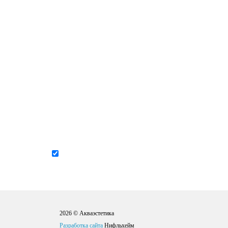
Если у
Я согласен на
обработку персональных данных
2026 © Акваэстетика
Разработка сайта
Нифльхейм